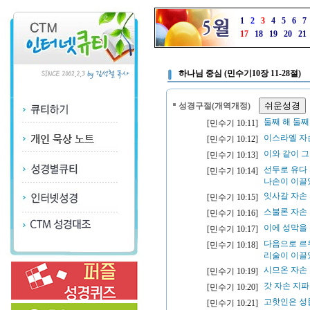
1
2
3
4
5
6
7
17
18
19
20
21
하나님 중심 (민수기10장 11-28절)
성경구절(개역개정)
둘째 해 둘
[민수기 10:11]
이스라엘 자
[민수기 10:12]
이와 같이 
[민수기 10:13]
선두로 유다
[민수기 10:14]
나손이 이끌
잇사갈 자손
[민수기 10:15]
스불론 자손
[민수기 10:16]
이에 성막을
[민수기 10:17]
다음으로 르
[민수기 10:18]
리술이 이끌
시므온 자손
[민수기 10:19]
갓 자손 지
[민수기 10:20]
고핫인은 성
[민수기 10:21]