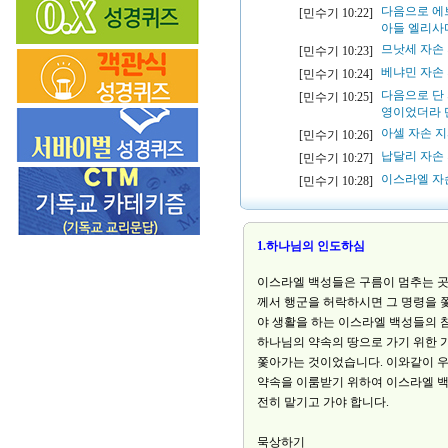
다음으로 에
[민수기 10:22]
아들 엘리사
므낫세 자손
[민수기 10:23]
베냐민 자손
[민수기 10:24]
다음으로 단
[민수기 10:25]
영이었더라 
아셀 자손 
[민수기 10:26]
납달리 자손
[민수기 10:27]
이스라엘 자
[민수기 10:28]
1.하나님의 인도하심
이스라엘 백성들은 구름이 멈추는 곳
께서 행군을 허락하시면 그 명령을 
야 생활을 하는 이스라엘 백성들의 
하나님의 약속의 땅으로 가기 위한 
쫓아가는 것이었습니다. 이와같이 우
약속을 이룸받기 위하여 이스라엘 백
전히 맡기고 가야 합니다.
묵상하기