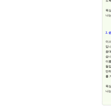
도록
묵
나는
2. 
이스
입니
씀대
습니
이름
들입
만하
를 
묵
나는