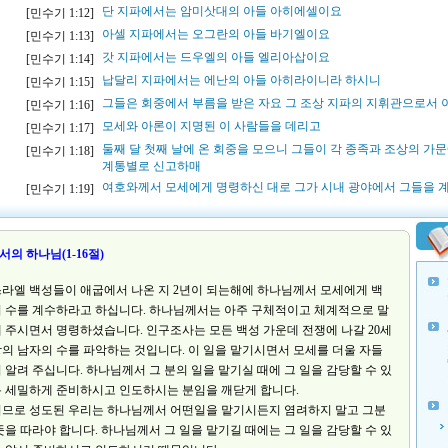
단 지파에서는 암미삿대의 아들 아히에셀이요
[민수기 1:12]
아셀 지파에서는 오그란의 아들 바기엘이요
[민수기 1:13]
갓 지파에서는 드우엘의 아들 엘리아삽이요
[민수기 1:14]
납달리 지파에서는 에난의 아들 아히라이니라 하시니
[민수기 1:15]
그들은 회중에서 부름을 받은 자요 그 조상 지파의 지휘관으로서
[민수기 1:16]
모세와 아론이 지명된 이 사람들을 데리고
[민수기 1:17]
둘째 달 첫째 날에 온 회중을 모으니 그들이 각 종족과 조상의 가문
[민수기 1:18]
계통별로 신고하매
여호와께서 모세에게 명령하신 대로 그가 시내 광야에서 그들을
[민수기 1:19]
질서의 하나님(1-16절)
라엘 백성들이 애굽에서 나온 지 2년이 되는해에 하나님께서 모세에게 백
 수를 계수하라고 하십니다. 하나님께서는 아주 구체적이고 체계적으로 말
 주시면서 명령하셨습니다. 인구조사는 모든 백성 가운데 전쟁에 나갈 20세
의 남자의 수를 파악하는 것입니다. 이 일을 맡기시면서 모세를 더울 자들
 알려 주십니다. 하나님께서 그 분의 일을 맡기실 때에 그 일을 감당할 수 있
 세밀하게 준비하시고 인도하시는 분임을 깨닫게 합니다.
므로 성도된 우리는 하나님께서 어떤일을 맡기시든지 염려하지 말고 그분
뜻을 따라야 합니다. 하나님께서 그 일을 맡기길 때에는 그 일을 감당할 수 있