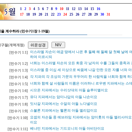
1
2
3
4
5
6
7
8
9
10
11
12
13
14
15
16
17
18
19
20
21
22
23
24
25
26
27
28
29
30
31
을 계수하라 (민수기1장 1-19절)
구절(개역개정)
이스라엘 자손이 애굽 땅에서 나온 후 둘째 해 둘째 달 첫째 날에
[민수기 1:1]
하여 이르시되
너희는 이스라엘 자손의 모든 회중 각 남자의 수를 그들의 종족과
[민수기 1:2]
이스라엘 중 이십 세 이상으로 싸움에 나갈 만한 모든 자를 너와 
[민수기 1:3]
각 지파의 각 조상의 가문의 우두머리 한 사람씩을 너희와 함께 하
[민수기 1:4]
너희와 함께 설 사람들의 이름은 이러하니 르우벤 지파에서는 스
[민수기 1:5]
시므온 지파에서는 수리삿대의 아들 슬루미엘이요
[민수기 1:6]
유다 지파에서는 암미나답의 아들 나손이요
[민수기 1:7]
잇사갈 지파에서는 수알의 아들 느다넬이요
[민수기 1:8]
스불론 지파에서는 헬론의 아들 엘리압이요
[민수기 1:9]
요셉의 자손들 중 에브라임 지파에서는 암미훗의 아들 엘리사마요
[민수기 1:10]
이요
베냐민 지파에서는 기드오니의 아들 아비단이요
[민수기 1:11]