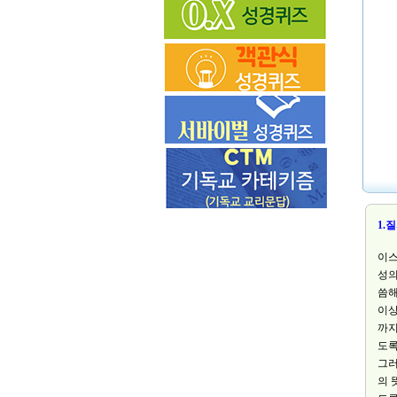
1.
이스
성의
씀해
이상
까지
도록
그러
의 