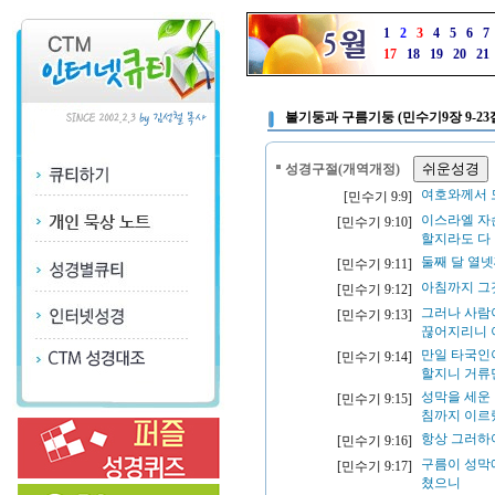
1
2
3
4
5
6
7
17
18
19
20
21
불기둥과 구름기둥 (민수기9장 9-23
성경구절(개역개정)
여호와께서 
[민수기 9:9]
이스라엘 자
[민수기 9:10]
할지라도 다
둘째 달 열넷
[민수기 9:11]
아침까지 그
[민수기 9:12]
그러나 사람
[민수기 9:13]
끊어지리니 
만일 타국인
[민수기 9:14]
할지니 거류
성막을 세운 
[민수기 9:15]
침까지 이르
항상 그러하
[민수기 9:16]
구름이 성막
[민수기 9:17]
쳤으니