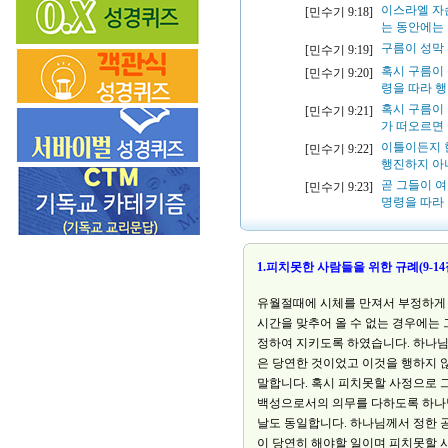
이스라엘 자
[민수기 9:18]
는 동안에는
구름이 성막
[민수기 9:19]
혹시 구름이
[민수기 9:20]
령을 따라 
혹시 구름이
[민수기 9:21]
가 떠오르면
이틀이든지 
[민수기 9:22]
행진하지 아
곧 그들이 
[민수기 9:23]
명령을 따라
1.피치못한 사람들을 위한 규례(9-14
유월절때에 시체를 만져서 부정하게 
시간을 맞추어 올 수 없는 경우에는 
정하여 지키도록 하였습니다. 하나님
은 당연한 것이었고 이것을 행하지 
말합니다. 혹시 피치못할 사정으로 
백성으로서의 의무를 다하도록 하나
날도 동일합니다. 하나님께서 정한 
이 당연히 해야할 일이며 피치못할 