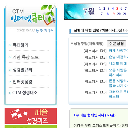
1
2
3
4
5
6
7
17
18
19
20
21
선행에 대한 권면 (히브리서13장 1-6
성경구절(개역개정)
형제 사랑하
[히브리서 13:1]
손님 대접하
[히브리서 13:2]
너희도 함께 
[히브리서 13:3]
모든 사람은
[히브리서 13:4]
하시리라
돈을 사랑하
[히브리서 13:5]
를 떠나지 
그러므로 우
[히브리서 13:6]
하노라
1.우리는 형제입니다.(1-3절)
성경은 우리 그리스도인들이 한 형제