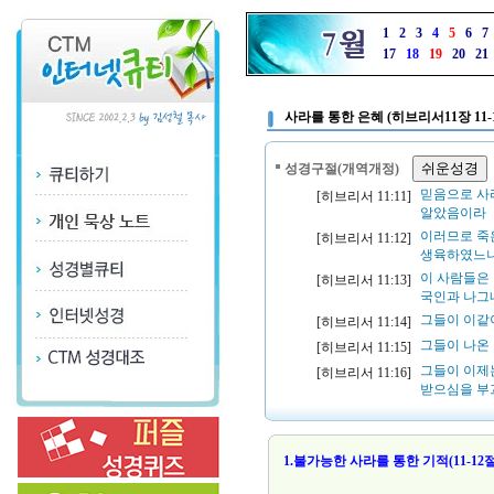
1
2
3
4
5
6
7
17
18
19
20
21
사라를 통한 은혜 (히브리서11장 11-
성경구절(개역개정)
믿음으로 사
[히브리서 11:11]
알았음이라
이러므로 죽
[히브리서 11:12]
생육하였느
이 사람들은
[히브리서 11:13]
국인과 나그
그들이 이같
[히브리서 11:14]
그들이 나온
[히브리서 11:15]
그들이 이제
[히브리서 11:16]
받으심을 부
1.불가능한 사라를 통한 기적(11-12절