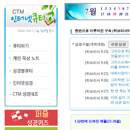
1
2
3
4
5
6
7
17
18
19
20
21
한번으로 이루어진 구속 (히브리서9장 
성경구절(개역개정)
그러므로 하
[히브리서 9:23]
것들보다 더
그리스도께서
[히브리서 9:24]
리를 위하여
대제사장이 
[히브리서 9:25]
그리하면 그
[히브리서 9:26]
없이 하시려
한 번 죽는 
[히브리서 9:27]
이와 같이 
[히브리서 9:28]
와 상관 없
1.단번에 드려진 제물(23-26절)