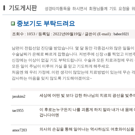
중보기도 부탁드려요
조회수 : 1053 / 등록일 : 2022년09월19일 / 글쓴이 (E-mail) :
babee1021
남편이 전립선암 진단을 받았습니다. 몇 달 동안 각종검사와 많은 일들
수술날짜가 은혜로 빠르게 잡혔습니다. 저번주에 신장 ct를 찍었고 이번
신장에는 이상이 없길 기도 부탁드립니다. 수술과 모든 치료과정에 우리
모든 일이 주님이 이루어 가실 줄 믿고 기도하게 해주세요.
처음엔 왜 우리 가정에..이런 생각이 많았는데 치료방법이 있는데 무슨
감사하는 마음을 잊지 않도록 기도해야겠어요~
세상에 어떤 빛 보다 강한 하나님의 치료의 광선을 빛
jasukim2
이 후로는누구든지 나를 괴롭게 하지 말라 내가 내 
tae1955
겁니다아멘
의사의 손길을 통해 일어나는 역사하심도 여호와이심을 
amor7203