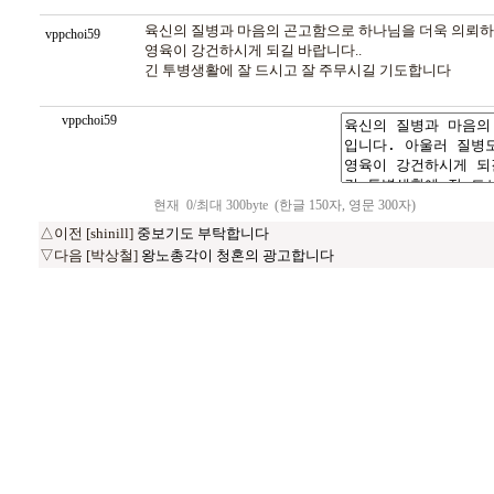
육신의 질병과 마음의 곤고함으로 하나님을 더욱 의뢰하
vppchoi59
영육이 강건하시게 되길 바랍니다..
긴 투병생활에 잘 드시고 잘 주무시길 기도합니다
vppchoi59
현재
0
/최대 300byte
(한글 150자, 영문 300자)
△이전 [shinill]
중보기도 부탁합니다
▽다음 [박상철]
왕노총각이 청혼의 광고합니다