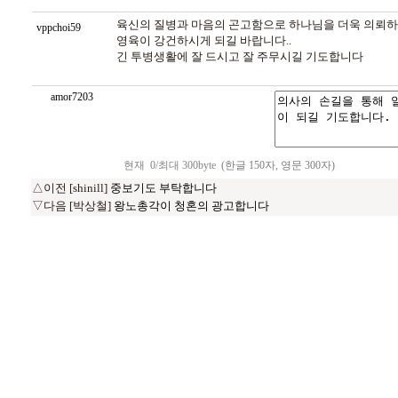
육신의 질병과 마음의 곤고함으로 하나님을 더욱 의뢰하
vppchoi59
영육이 강건하시게 되길 바랍니다..
긴 투병생활에 잘 드시고 잘 주무시길 기도합니다
amor7203
현재
0
/최대 300byte
(한글 150자, 영문 300자)
△이전 [shinill]
중보기도 부탁합니다
▽다음 [박상철]
왕노총각이 청혼의 광고합니다