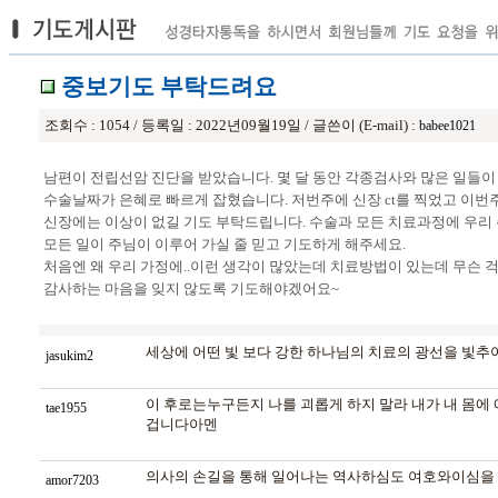
중보기도 부탁드려요
조회수 : 1054 / 등록일 : 2022년09월19일 / 글쓴이 (E-mail) :
babee1021
남편이 전립선암 진단을 받았습니다. 몇 달 동안 각종검사와 많은 일들
수술날짜가 은혜로 빠르게 잡혔습니다. 저번주에 신장 ct를 찍었고 이번
신장에는 이상이 없길 기도 부탁드립니다. 수술과 모든 치료과정에 우리
모든 일이 주님이 이루어 가실 줄 믿고 기도하게 해주세요.
처음엔 왜 우리 가정에..이런 생각이 많았는데 치료방법이 있는데 무슨
감사하는 마음을 잊지 않도록 기도해야겠어요~
세상에 어떤 빛 보다 강한 하나님의 치료의 광선을 빛
jasukim2
이 후로는누구든지 나를 괴롭게 하지 말라 내가 내 
tae1955
겁니다아멘
의사의 손길을 통해 일어나는 역사하심도 여호와이심을 
amor7203