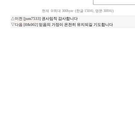
현재
0
/최대 300byte
(한글 150자, 영문 300자)
△이전 [jum7533]
권사임직 감사합니다
▽다음 [flfk002]
믿음의 가정이 온전히 유지되길 기도합니다