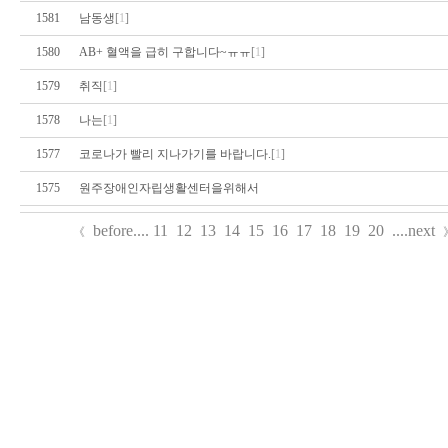
1581
남동생
[
1
]
1580
AB+ 혈액을 급히 구합니다~ㅠㅠ
[
1
]
1579
취직
[
1
]
1578
나는
[
1
]
1577
코로나가 빨리 지나가기를 바랍니다.
[
1
]
1575
원주장애인자립생활센터을위해서
before
....
11
12
13
14
15
16
17
18
19
20
....
next
《