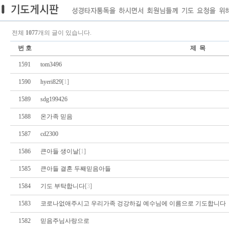
전체
1077
개의 글이 있습니다.
번 호
제 목
1591
tom3496
1590
hyeri829
[
1
]
1589
sdg199426
1588
온가족 믿음
1587
cd2300
1586
큰아들 생이날
[
1
]
1585
큰아들 결혼 두째믿음아들
1584
기도 부탁합니다
[
3
]
1583
코로나없애주시고 우리가족 겅강하길 예수님에 이름으로 기도합니다
1582
믿음주님사랑으로