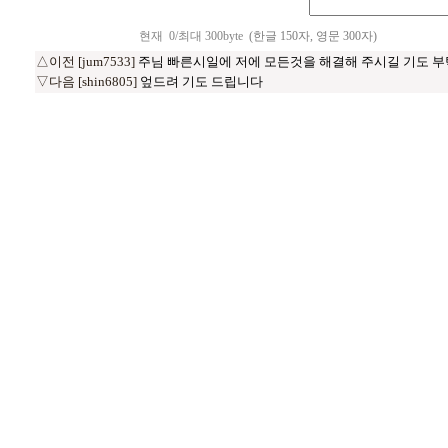
현재
0
/최대 300byte
(한글 150자, 영문 300자)
△이전 [jum7533]
주님 빠른시일에 저에 모든것을 해결해 주시길 기도 
▽다음 [shin6805]
엎드려 기도 드립니다