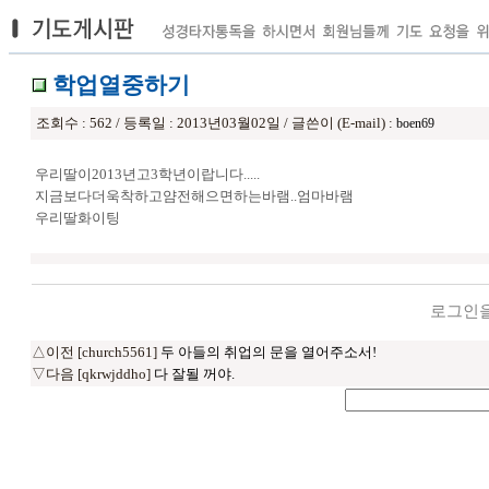
학업열중하기
조회수 : 562 / 등록일 : 2013년03월02일 / 글쓴이 (E-mail) :
boen69
우리딸이2013년고3학년이랍니다.....
지금보다더욱착하고얌전해으면하는바램..엄마바램
우리딸화이팅
로그인을
△이전 [church5561]
두 아들의 취업의 문을 열어주소서!
▽다음 [qkrwjddho]
다 잘될 꺼야.