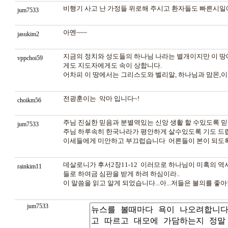
비행기 사고 난 가정들 위로해 주시고 환자들도 빠른시일
jum7533
아멘~~~
jasukim2
지금의 정치와 성도들의 하나님 나라는 별개이지만 이 땅
vppchoi59
게도 지도자에게도 속이 상합니다.
어차피 이 땅에서는 그리스도와 벨리알, 하나님과 맘몬,
전광훈이는 악마 입니다~!
choikm56
주님 진실한 믿음과 분별역있는 신앙 생활 할 수있도록 믿
jum7533
주님 하루속히 한국나라가 평안하게 살수있도록 기도 드
이세들에게 미안하고 부끄럽습니다 어른들이 본이 되도록
데살로니가 후서2장11-12 이러므로 하나님이 미혹의 역
rainkim11
들로 하여금 심판을 받게 하려 하심이라..
이 말씀을 읽고 알게 되었습니다...아...저들은 불의를 
jum7533