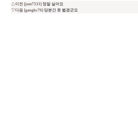
△이전 [jum7533]
정말 실어요
▽다음 [ganghc76]
당분간 못 뵙겠군요