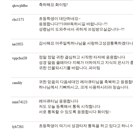
축하해요.화이팅!
qkrwjddho
초등학생이 대단하네요~
chs1171
응원합니다!!!1000독하시길 바랍니다~!!!
성령님이 도와주셔서 귀하게 쓰임받으실겁니다~!!!
감사해요 아주일찍하나님을 사랑하고성경통톡하겠다니
tae1955
정말 정말 귀한 결심하고 시작한 타자에 응원합니다
vppchoi59
성경 말씀 쓸때마다 지혜가 더하여지고 지식의 은사가 
귀한 인물되시기를 바랍니다..파이팅
귀한 믿음의 다음세대인 레아큐티님을 축복하고 응원합
canddy
하나님께서 기뻐하시고, 크게 사용하시리라 믿습니다.
레아큐티님 응원합니다
mint74123
저도 오늘 등록해서 통독 시작합니다
서로 통독할 수 있도록 응원합시다 화이팅~
초등학생이 여기서 성경타자 통독을 하고 있다고 하니 
lyh7261