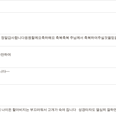
 정말감사합니다응원할께요축하해요 축복축복 주님께서 축복하여주실것을믿
충만하여
니다~~
이 나이든 할아비지는 부끄러워서 고개가 숙여 집니다 성경타자도 열심히 잘하면