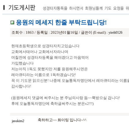
응원의 메세지 한줄 부탁드립니당!
조회수 : 1863 / 등록일 : 2023년01월16일 / 글쓴이 (E-mail) :
yireh0126
현재초등학생으로 성경타자치고있습니다
교회에서태어나 교회에서자라나며
며칠전에 성경타자등록을 해야겠다고 마음먹어
가입했습니다
저는아직 1독도 못했지만 저를 응원해주시면은
레아큐티라는 이름으로 1독하겠습니닷!
꼭 이 기도문 읽으신분! 나중에 오늘통독자명단에서 레아큐티라는 이름
감사합니다!
(응원메세지 댓글에 써주시는 분 주님의사랑 듬~~뿍받으실 겁니다!
후에 오늘통독자명단에 축하글써주시는 분은x2!!!)
축하하고~~ 화이팅 입니다~^^
jasukim2