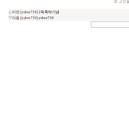
로그인을
△이전 [ysbee719]
2독축하기념
▽다음 [ysbee719]
ysbee719