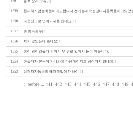
1361
통독 순서 오류
[
1
]
1359
존재하지않는회원이라고합니다 전에는계속성경타자통독을하고있었는데
1358
다음장으로 넘어가지를 않네요
[
1
]
1357
총 통독절수
[
1
]
1356
치지 않았는데 뜨네요
[
1
]
1355
창이 넘어갔을때 칸이 너무 위로 있어서 눈이 아픕니다.
1354
한글타자 본문이 안나와요 다음페이지로 넘어가지 않네요
[
1
]
1353
성경타자통독의 배경색깔에 대하여
[
1
]
before
....
441
442
443
444
445
446
447
448
449
《