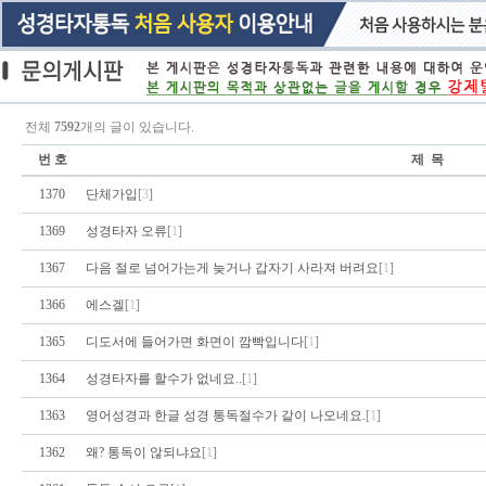
전체
7592
개의 글이 있습니다.
번 호
제 목
1370
단체가입
[
3
]
1369
성경타자 오류
[
1
]
1367
다음 절로 넘어가는게 늦거나 갑자기 사라져 버려요
[
1
]
1366
에스겔
[
1
]
1365
디도서에 들어가면 화면이 깜빡입니다
[
1
]
1364
성경타자를 할수가 없네요..
[
1
]
1363
영어성경과 한글 성경 통독절수가 같이 나오네요.
[
1
]
1362
왜? 통독이 않되냐요
[
1
]