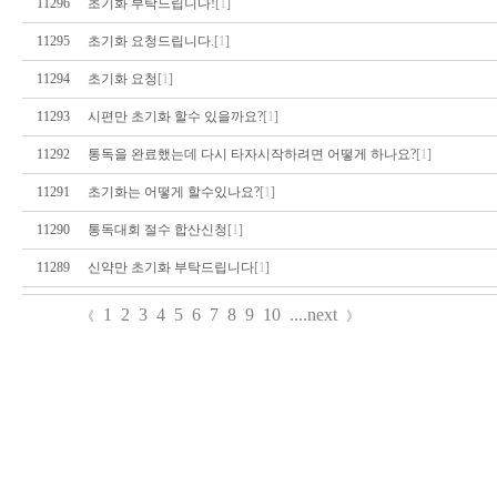
11296
초기화 부탁드립니다!
[
1
]
11295
초기화 요청드립니다.
[
1
]
11294
초기화 요청
[
1
]
11293
시편만 초기화 할수 있을까요?
[
1
]
11292
통독을 완료했는데 다시 타자시작하려면 어떻게 하나요?
[
1
]
11291
초기화는 어떻게 할수있나요?
[
1
]
11290
통독대회 절수 합산신청
[
1
]
11289
신약만 초기화 부탁드립니다
[
1
]
1
2
3
4
5
6
7
8
9
10
....
next
《
》