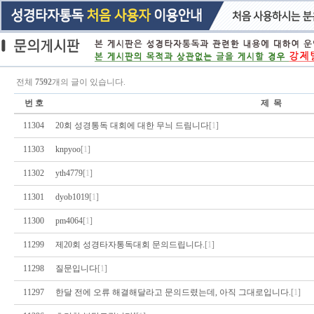
전체
7592
개의 글이 있습니다.
번 호
제 목
11304
20회 성경통독 대회에 대한 무늬 드림니다
[
1
]
11303
knpyoo
[
1
]
11302
yth4779
[
1
]
11301
dyob1019
[
1
]
11300
pm4064
[
1
]
11299
제20회 성경타자통독대회 문의드립니다.
[
1
]
11298
질문입니다
[
1
]
11297
한달 전에 오류 해결해달라고 문의드렸는데, 아직 그대로입니다.
[
1
]